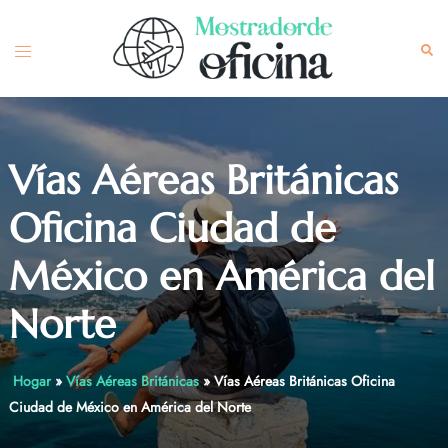
Skip
to
Toggle
Sea
content
menu
Vías Aéreas Británicas
Oficina Ciudad de
México en América del
Norte
Hogar
»
Vías Aéreas Británicas
»
Vías Aéreas Británicas Oficina
Ciudad de México en América del Norte