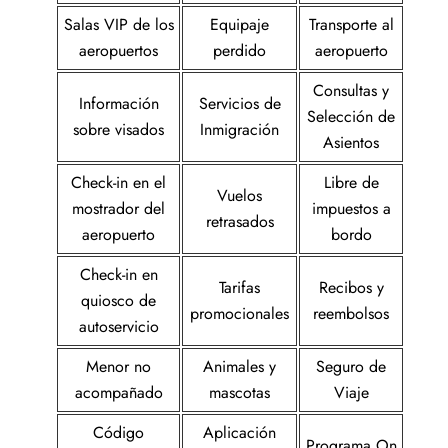
Salas VIP de los
Equipaje
Transporte al
aeropuertos
perdido
aeropuerto
Consultas y
Información
Servicios de
Selección de
sobre visados
Inmigración
Asientos
Check-in en el
Libre de
Vuelos
mostrador del
impuestos a
retrasados
aeropuerto
bordo
Check-in en
Tarifas
Recibos y
quiosco de
promocionales
reembolsos
autoservicio
Menor no
Animales y
Seguro de
acompañado
mascotas
Viaje
Código
Aplicación
Programa On