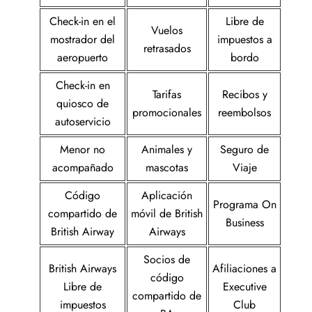
Check-in en el
Libre de
Vuelos
mostrador del
impuestos a
retrasados
aeropuerto
bordo
Check-in en
Tarifas
Recibos y
quiosco de
promocionales
reembolsos
autoservicio
Menor no
Animales y
Seguro de
acompañado
mascotas
Viaje
Código
Aplicación
Programa On
compartido de
móvil de British
Business
British Airway
Airways
Socios de
British Airways
Afiliaciones a
código
Libre de
Executive
compartido de
impuestos
Club