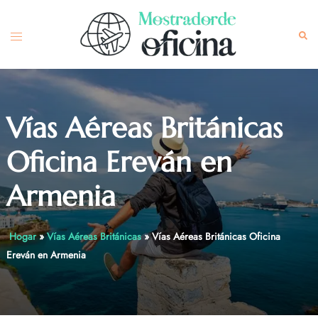
Skip
to
Toggle
Sea
content
menu
Vías Aéreas Británicas
Oficina Ereván en
Armenia
Hogar
»
Vías Aéreas Británicas
»
Vías Aéreas Británicas Oficina
Ereván en Armenia