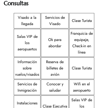
Consultas
Visado a la
Servicios de
Clase Turista
llegada
Visado
Franquicia de
Salas VIP de
Ok para
equipaje,
los
abordar
Check-in en
aeropuertos
línea
Información
Reserva de
sobre
billetes de
Clase Turista
vuelos/visados
avión
Servicios de
Conocer y
Wifi en el
Inmigración
saludar
aeropuerto
Salas VIP de
Instalaciones
Clase Ejecutiva
los