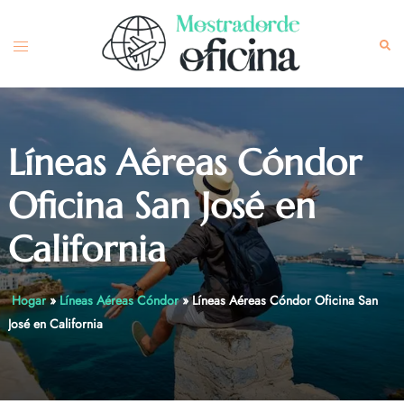
Skip
to
Toggle
Sea
content
menu
Líneas Aéreas Cóndor
Oficina San José en
California
Hogar
»
Líneas Aéreas Cóndor
»
Líneas Aéreas Cóndor Oficina San
José en California