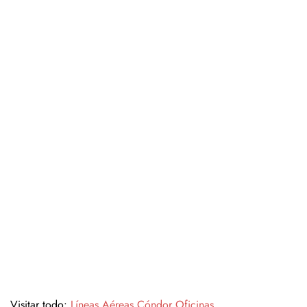
Visitar todo:
Líneas Aéreas Cóndor Oficinas