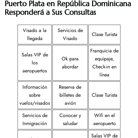
Puerto Plata en
República Dominicana
Responderá a Sus Consultas
Visado a la
Servicios de
Clase Turista
llegada
Visado
Franquicia de
Salas VIP de
Ok para
equipaje,
los
abordar
Check-in en
aeropuertos
línea
Información
Reserva de
sobre
billetes de
Clase Turista
vuelos/visados
avión
Servicios de
Conocer y
Wifi en el
Inmigración
saludar
aeropuerto
Salas VIP de