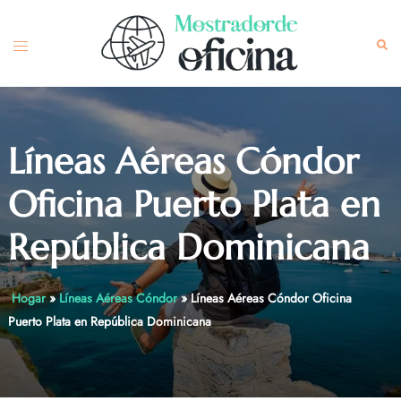
Skip
to
Toggle
Sea
content
menu
Líneas Aéreas Cóndor
Oficina Puerto Plata en
República Dominicana
Hogar
»
Líneas Aéreas Cóndor
»
Líneas Aéreas Cóndor Oficina
Puerto Plata en República Dominicana