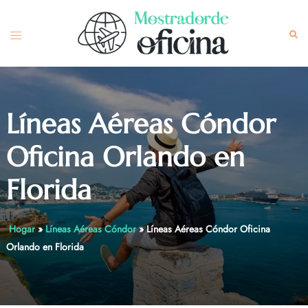
Skip
to
Toggle
Sea
content
menu
Líneas Aéreas Cóndor
Oficina Orlando en
Florida
Hogar
»
Líneas Aéreas Cóndor
»
Líneas Aéreas Cóndor Oficina
Orlando en Florida