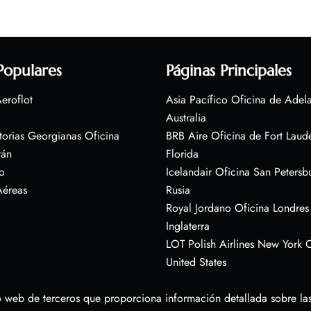
Populares
Páginas Principales
eroflot
Asia Pacífico Oficina de Adel
Australia
torias Georgianas Oficina
BRB Aire Oficina de Fort Laud
rán
Florida
o
Icelandair Oficina San Petersb
Aéreas
Rusia
Royal Jordano Oficina Londres
Inglaterra
LOT Polish Airlines New York O
United States
 web de terceros que proporciona información detallada sobre las 