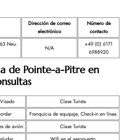
Dirección de correo
Número de
electrónico
contacto
63 Neu-
+49 (0) 6171
N/A
6988920
a de Pointe-a-Pitre
en
nsultas
 Visado
Clase Turista
ordar
Franquicia de equipaje, Check-in en línea
tes de avión
Clase Turista
aludar
Wifi en el aeropuerto