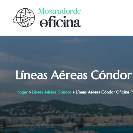
Skip
to
content
Líneas Aéreas Cóndor 
Hogar
»
Líneas Aéreas Cóndor
»
Líneas Aéreas Cóndor Oficina Po