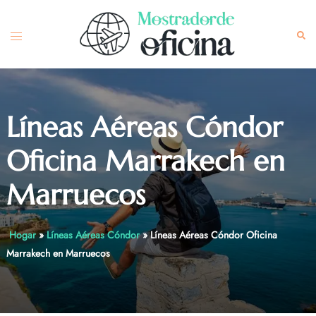
Skip
to
Toggle
Sea
content
menu
Líneas Aéreas Cóndor
Oficina Marrakech en
Marruecos
Hogar
»
Líneas Aéreas Cóndor
»
Líneas Aéreas Cóndor Oficina
Marrakech en Marruecos