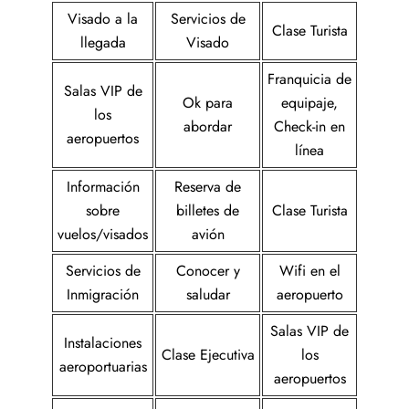
Visado a la
Servicios de
Clase Turista
llegada
Visado
Franquicia de
Salas VIP de
Ok para
equipaje,
los
abordar
Check-in en
aeropuertos
línea
Información
Reserva de
sobre
billetes de
Clase Turista
vuelos/visados
avión
Servicios de
Conocer y
Wifi en el
Inmigración
saludar
aeropuerto
Salas VIP de
Instalaciones
Clase Ejecutiva
los
aeroportuarias
aeropuertos