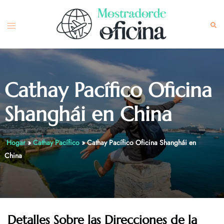
Skip
to
Toggle
Sea
content
menu
Cathay Pacífico Oficina
Shanghái en China
Hogar
»
Cathay Pacífico
»
Cathay Pacífico Oficina Shanghái en
China
Detalles Sobre las Direcciones de la