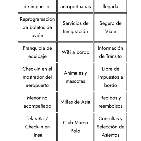
de impuestos
aeroportuarias
llegada
Reprogramación
Servicios de
Seguro de
de boletos de
Inmigración
Viaje
avión
Franquicia de
Información
Wifi a bordo
equipaje
de Tránsito
Check-in en el
Libre de
Animales y
mostrador del
impuestos a
mascotas
aeropuerto
bordo
Menor no
Recibos y
Millas de Asia
acompañado
reembolsos
Telaraña /
Consultas y
Club Marco
Check-in en
Selección de
Polo
línea
Asientos