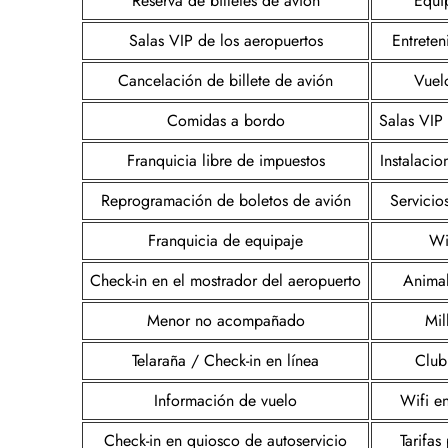
Reserva de billetes de avión
Equi
Salas VIP de los aeropuertos
Entreten
Cancelación de billete de avión
Vuel
Comidas a bordo
Salas VIP
Franquicia libre de impuestos
Instalacio
Reprogramación de boletos de avión
Servicio
Franquicia de equipaje
Wi
Check-in en el mostrador del aeropuerto
Animal
Menor no acompañado
Mil
Telaraña / Check-in en línea
Club
Información de vuelo
Wifi e
Check-in en quiosco de autoservicio
Tarifa