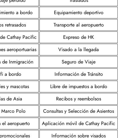
paje perdido
Traslados
imiento a bordo
Equipamiento deportivo
os retrasados
Transporte al aeropuerto
 de Cathay Pacific
Expreso de HK
nes aeroportuarias
Visado a la llegada
s de Inmigración
Seguro de Viaje
fi a bordo
Información de Tránsito
es y mascotas
Libre de impuestos a bordo
las de Asia
Recibos y reembolsos
 Marco Polo
Consultas y Selección de Asientos
n el aeropuerto
Aplicación móvil de Cathay Pacific
s promocionales
Información sobre visados