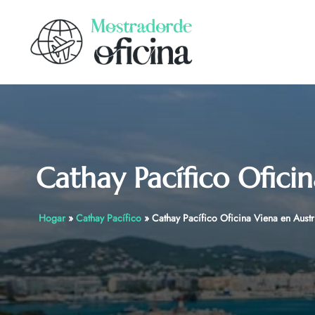
Skip
to
content
Cathay Pacífico Ofici
Hogar
»
Cathay Pacífico
»
Cathay Pacífico Oficina Viena en Austr