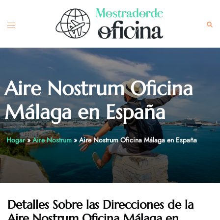
Skip
to
Toggle
Sea
content
menu
Aire Nostrum Oficina
Málaga en España
Hogar
»
Aire Nostrum
»
Aire Nostrum Oficina Málaga en España
Detalles Sobre las Direcciones de la
Aire Nostrum
Oficina Málaga en