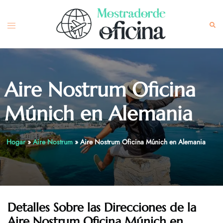
Skip
to
Toggle
Sea
content
menu
Aire Nostrum Oficina
Múnich en Alemania
Hogar
»
Aire Nostrum
»
Aire Nostrum Oficina Múnich en Alemania
Detalles Sobre las Direcciones de la
Aire Nostrum
Oficina Múnich en