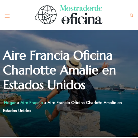
Skip
to
Toggle
Sea
content
menu
Aire Francia Oficina
Charlotte Amalie en
Estados Unidos
Hogar
»
Aire Francia
»
Aire Francia Oficina Charlotte Amalie en
Estados Unidos