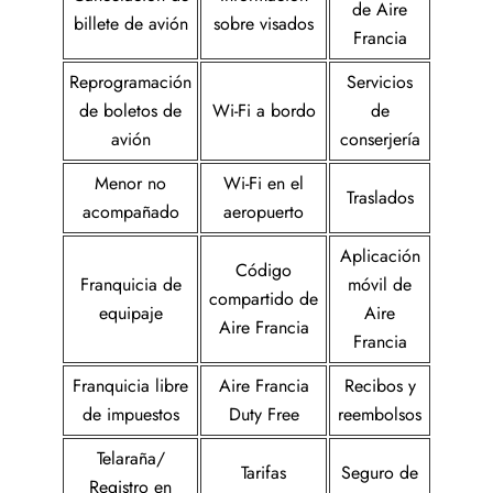
de Aire
billete de avión
sobre visados
Francia
Reprogramación
Servicios
de boletos de
Wi-Fi a bordo
de
avión
conserjería
Menor no
Wi-Fi en el
Traslados
acompañado
aeropuerto
Aplicación
Código
Franquicia de
móvil de
compartido de
equipaje
Aire
Aire Francia
Francia
Franquicia libre
Aire Francia
Recibos y
de impuestos
Duty Free
reembolsos
Telaraña/
Tarifas
Seguro de
Registro en