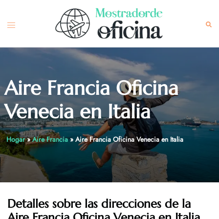
Skip
to
Toggle
Sea
content
menu
Aire Francia Oficina
Venecia en Italia
Hogar
»
Aire Francia
»
Aire Francia Oficina Venecia en Italia
Detalles sobre las direcciones de la
Aire Francia Oficina Venecia en Italia