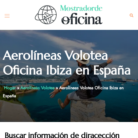
Skip
to
Toggle
Sea
content
menu
Aerolíneas Volotea
Oficina Ibiza en España
Hogar
»
Aerolíneas Volotea
»
Aerolíneas Volotea Oficina Ibiza en
España
Buscar información de diracección