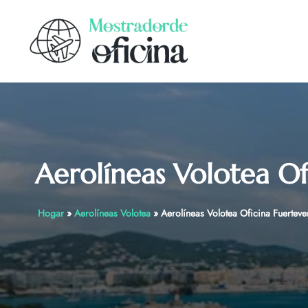
Skip
to
content
Aerolíneas Volotea Of
Hogar
»
Aerolíneas Volotea
»
Aerolíneas Volotea Oficina Fuertev