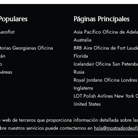
Populares
Páginas Principales
eroflot
Asia Pacífico Oficina de Adel
Australia
torias Georgianas Oficina
BRB Aire Oficina de Fort Laud
rán
Florida
o
Icelandair Oficina San Petersb
Aéreas
Rusia
Royal Jordano Oficina Londres
Inglaterra
LOT Polish Airlines New York O
United States
 web de terceros que proporciona información detallada sobre las 
obre nuestros servicios puede contactarnos en
hola@mostradordeof