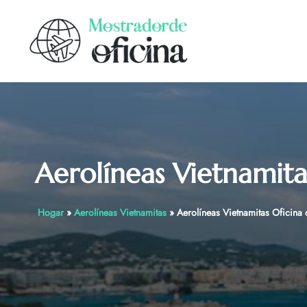
Skip
to
content
Aerolíneas Vietnamita
Hogar
»
Aerolíneas Vietnamitas
»
Aerolíneas Vietnamitas Oficina 