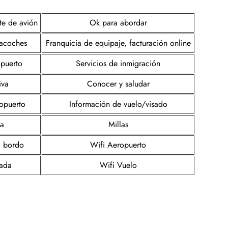
te de avión
Ok para abordar
cacoches
Franquicia de equipaje, facturación online
opuerto
Servicios de inmigración
iva
Conocer y saludar
ropuerto
Información de vuelo/visado
ta
Millas
a bordo
Wifi Aeropuerto
gada
Wifi Vuelo