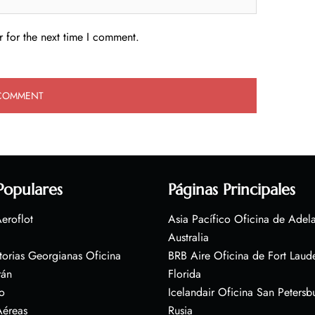
 for the next time I comment.
Populares
Páginas Principales
eroflot
Asia Pacífico Oficina de Adel
Australia
torias Georgianas Oficina
BRB Aire Oficina de Fort Laud
rán
Florida
o
Icelandair Oficina San Petersb
Aéreas
Rusia