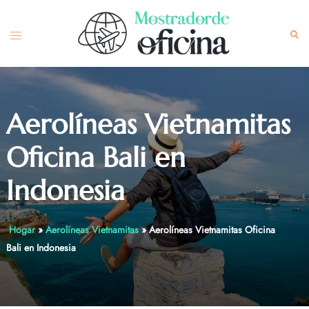
Skip
to
Toggle
Sea
content
menu
Aerolíneas Vietnamitas
Oficina Bali en
Indonesia
Hogar
»
Aerolíneas Vietnamitas
»
Aerolíneas Vietnamitas Oficina
Bali en Indonesia