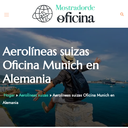
Skip
to
Toggle
Sea
content
menu
Aerolíneas suizas
Oficina Munich en
Alemania
Hogar
»
Aerolíneas suizas
»
Aerolíneas suizas Oficina Munich en
Alemania