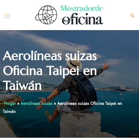
Skip
to
Toggle
Sea
content
menu
Aerolíneas suizas
Oficina Taipei en
Taiwán
Hogar
»
Aerolíneas suizas
»
Aerolíneas suizas Oficina Taipei en
Taiwán