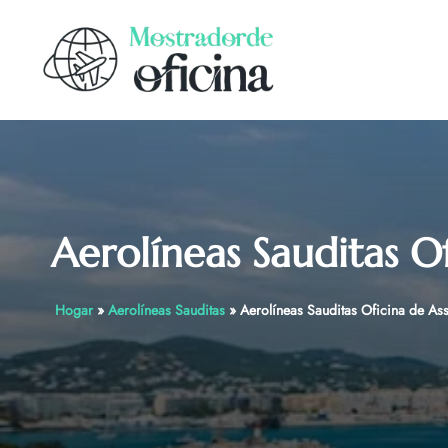
Skip
to
content
Aerolíneas Sauditas Of
Hogar
»
Aerolíneas Sauditas
»
Aerolíneas Sauditas Oficina de Ass