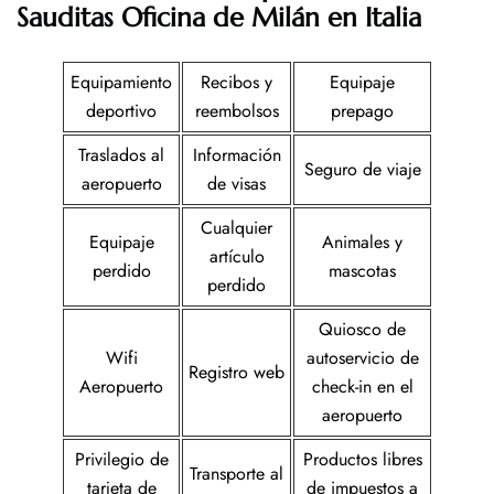
Sauditas Oficina de Milán en Italia
Equipamiento
Recibos y
Equipaje
deportivo
reembolsos
prepago
Traslados al
Información
Seguro de viaje
aeropuerto
de visas
Cualquier
Equipaje
Animales y
artículo
perdido
mascotas
perdido
Quiosco de
Wifi
autoservicio de
Registro web
Aeropuerto
check-in en el
aeropuerto
Privilegio de
Productos libres
Transporte al
tarjeta de
de impuestos a