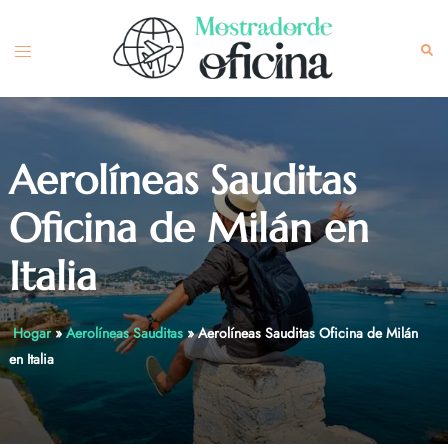
Skip
to
Toggle
Sea
content
menu
Aerolíneas Sauditas
Oficina de Milán en
Italia
Hogar
»
Aerolíneas Sauditas
»
Aerolíneas Sauditas Oficina de Milán
en Italia