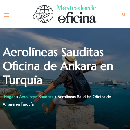
Skip
to
Toggle
Sea
content
menu
Aerolíneas Sauditas
Oficina de Ankara en
Turquía
Hogar
»
Aerolíneas Sauditas
»
Aerolíneas Sauditas Oficina de
Ankara en Turquía