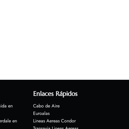
Enlaces Rápidos
aida en
Cabo de Aire
Euroalas
erdale en
Lineas Aereas Condor
Transavia Lineas Aereas