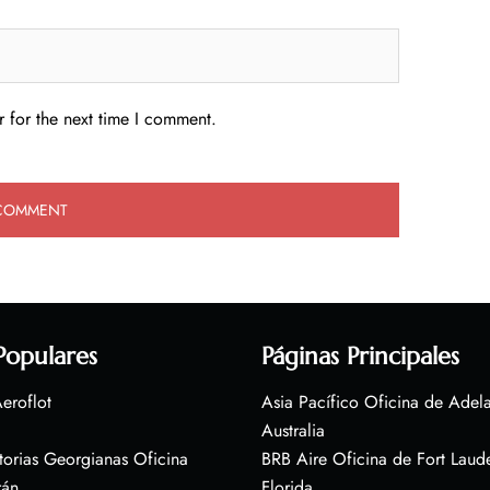
 for the next time I comment.
Populares
Páginas Principales
eroflot
Asia Pacífico Oficina de Adel
Australia
torias Georgianas Oficina
BRB Aire Oficina de Fort Laud
rán
Florida