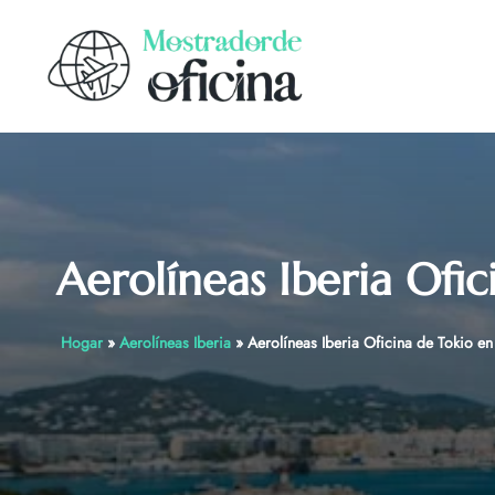
Skip
to
content
Aerolíneas Iberia Ofi
Hogar
»
Aerolíneas Iberia
»
Aerolíneas Iberia Oficina de Tokio en