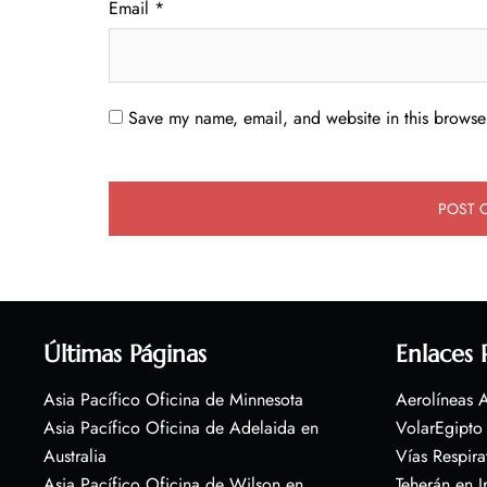
Email
*
Save my name, email, and website in this browser
Últimas Páginas
Enlaces 
Asia Pacífico Oficina de Minnesota
Aerolíneas A
Asia Pacífico Oficina de Adelaida en
VolarEgipto
Australia
Vías Respira
Asia Pacífico Oficina de Wilson en
Teherán en I