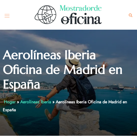
Skip
to
Toggle
Sea
content
menu
Aerolíneas Iberia
Oficina de Madrid en
España
Hogar
»
Aerolíneas Iberia
»
Aerolíneas Iberia Oficina de Madrid en
España