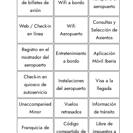
de billetes de
Wifi a bordo
aeropuerto
avión
Consultas y
Web / Check-in
Wifi
Selección de
en línea
Aeropuerto
Asientos
Registro en el
Entretenimiento
Aplicación
mostrador del
a bordo
Móvil Iberia
aeropuerto
Check-in en
Instalaciones
Visa a la
quiosco de
del aeropuerto
llegada
autoservicio
Unaccompanied
Vuelos
Información
Minor
retrasados
de tránsito
Código
Libre de
Franquicia de
compartido de
impuestos a