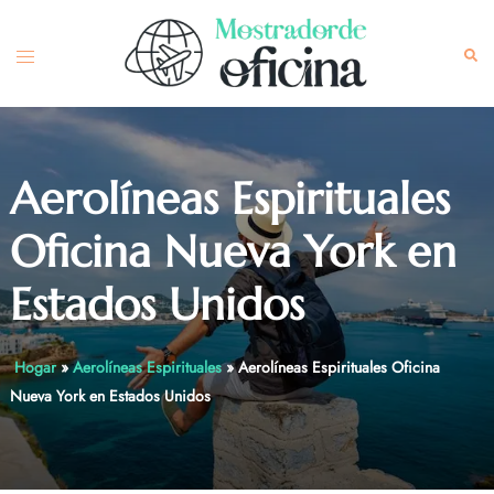
Skip
to
Toggle
Sea
content
menu
Aerolíneas Espirituales
Oficina Nueva York en
Estados Unidos
Hogar
»
Aerolíneas Espirituales
»
Aerolíneas Espirituales Oficina
Nueva York en Estados Unidos