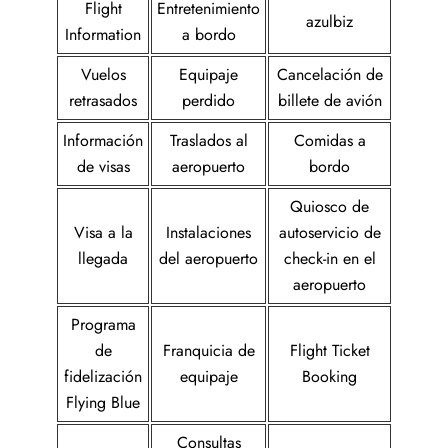
Flight
Entretenimiento
azulbiz
Information
a bordo
Vuelos
Equipaje
Cancelación de
retrasados
perdido
billete de avión
Información
Traslados al
Comidas a
de visas
aeropuerto
bordo
Quiosco de
Visa a la
Instalaciones
autoservicio de
llegada
del aeropuerto
check-in en el
aeropuerto
Programa
de
Franquicia de
Flight Ticket
fidelización
equipaje
Booking
Flying Blue
Consultas