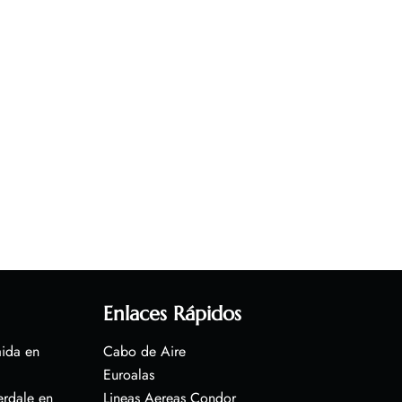
Enlaces Rápidos
aida en
Cabo de Aire
Euroalas
erdale en
Lineas Aereas Condor