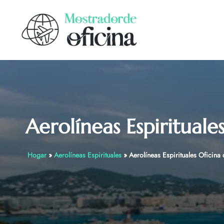
Skip
to
content
Aerolíneas Espiritual
Hogar
»
Aerolíneas Espirituales
»
Aerolíneas Espirituales Oficin