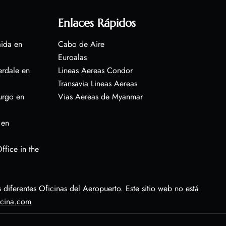
Enlaces Rápidos
aida en
Cabo de Aire
Euroalas
erdale en
Lineas Aereas Condor
Transavia Lineas Aereas
urgo en
Vias Aereas de Myanmar
 en
ffice in the
diferentes Oficinas del Aeropuerto. Este sitio web no está
icina.com