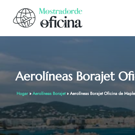
Skip
to
content
Aerolíneas Borajet O
Hogar
»
Aerolíneas Borajet
»
Aerolíneas Borajet Oficina de Mapl