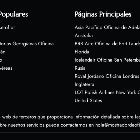
Populares
Páginas Principales
eroflot
Asia Pacífico Oficina de Adel
Australia
torias Georgianas Oficina
BRB Aire Oficina de Fort Laud
rán
Florida
o
Icelandair Oficina San Petersb
Aéreas
Rusia
Royal Jordano Oficina Londres
Inglaterra
LOT Polish Airlines New York O
United States
 web de terceros que proporciona información detallada sobre las 
obre nuestros servicios puede contactarnos en
hola@mostradordeof