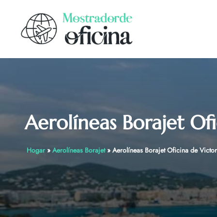
Skip
to
content
Aerolíneas Borajet Of
Hogar
»
Aerolíneas Borajet
»
Aerolíneas Borajet Oficina de Victo