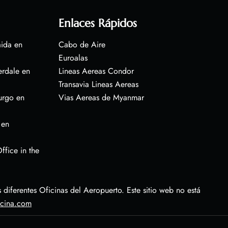
Enlaces Rápidos
aida en
Cabo de Aire
Euroalas
erdale en
Lineas Aereas Condor
Transavia Lineas Aereas
urgo en
Vias Aereas de Myanmar
 en
ffice in the
diferentes Oficinas del Aeropuerto. Este sitio web no está
icina.com