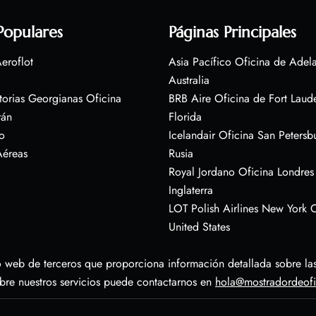
Populares
Páginas Principales
eroflot
Asia Pacífico Oficina de Adel
Australia
torias Georgianas Oficina
BRB Aire Oficina de Fort Laud
rán
Florida
o
Icelandair Oficina San Petersb
Aéreas
Rusia
Royal Jordano Oficina Londres
Inglaterra
LOT Polish Airlines New York O
United States
 web de terceros que proporciona información detallada sobre las 
obre nuestros servicios puede contactarnos en
hola@mostradordeof