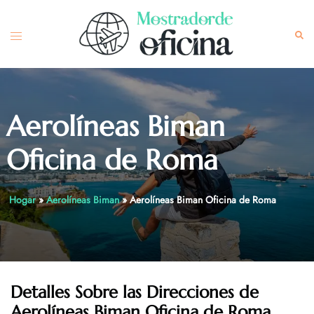
Skip
to
Toggle
Sea
content
menu
Aerolíneas Biman
Oficina de Roma
Hogar
»
Aerolíneas Biman
»
Aerolíneas Biman Oficina de Roma
Detalles Sobre las Direcciones de
Aerolíneas Biman Oficina de Roma