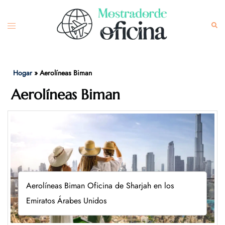
Skip
to
Toggle
Sea
content
menu
Hogar
»
Aerolíneas Biman
Aerolíneas Biman
Aerolíneas Biman Oficina de Sharjah en los
Emiratos Árabes Unidos