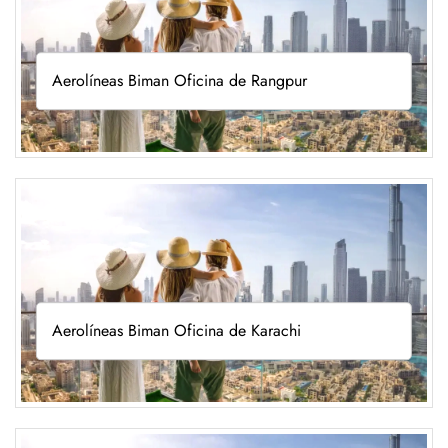
Aerolíneas Biman Oficina de Rangpur
Aerolíneas Biman Oficina de Karachi