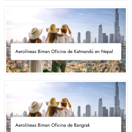
Aerolíneas Biman Oficina de Katmandú en Nepal
Aerolíneas Biman Oficina de Bangrak