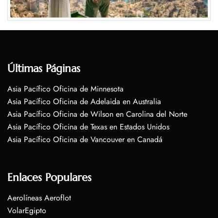
Últimas Páginas
Asia Pacífico Oficina de Minnesota
Asia Pacífico Oficina de Adelaida en Australia
Asia Pacífico Oficina de Wilson en Carolina del Norte
Asia Pacífico Oficina de Texas en Estados Unidos
Asia Pacífico Oficina de Vancouver en Canadá
Enlaces Populares
Aerolíneas Aeroflot
VolarEgipto