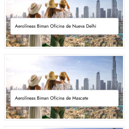
Aerolíneas Biman Oficina de Nueva Delhi
Aerolíneas Biman Oficina de Mascate