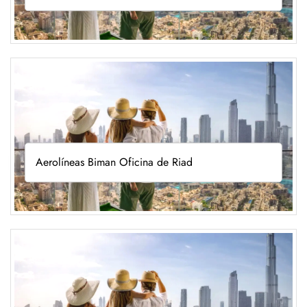
Aerolíneas Biman Oficina de Riad