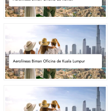
Aerolíneas Biman Oficina de Kuala Lumpur