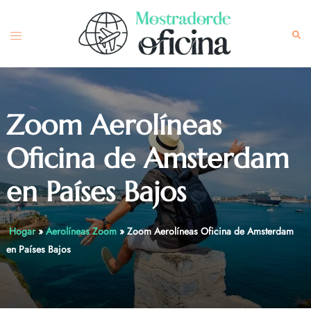
Skip
to
Toggle
Sea
content
menu
Zoom Aerolíneas
Oficina de Amsterdam
en Países Bajos
Hogar
»
Aerolíneas Zoom
»
Zoom Aerolíneas Oficina de Amsterdam
en Países Bajos