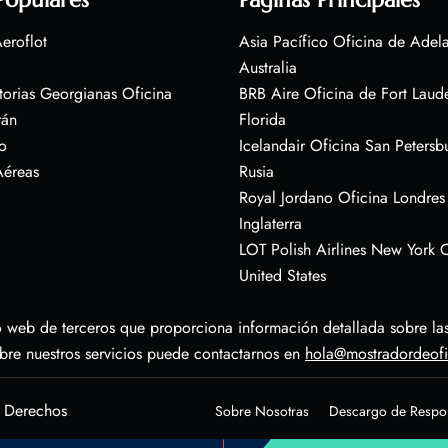
eroflot
Asia Pacífico Oficina de Adel
Australia
torias Georgianas Oficina
BRB Aire Oficina de Fort Laud
rán
Florida
o
Icelandair Oficina San Petersb
Aéreas
Rusia
Royal Jordano Oficina Londres
Inglaterra
LOT Polish Airlines New York O
United States
 web de terceros que proporciona información detallada sobre las 
obre nuestros servicios puede contactarnos en
hola@mostradordeof
s Derechos
Sobre Nosotras
Descargo de Respo