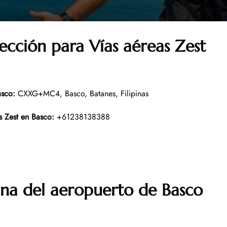
ección para Vías aéreas Zest
asco
:
CXXG+MC4, Basco, Batanes, Filipinas
s Zest en
Basco
:
+61238138388
ina del aeropuerto de Basco