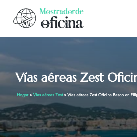
Skip
to
content
Vías aéreas Zest Ofici
Hogar
»
Vías aéreas Zest
»
Vías aéreas Zest Oficina Basco en Fil