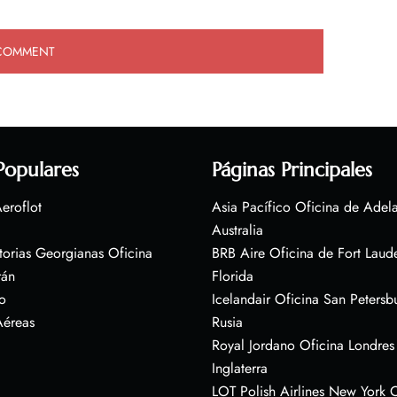
Populares
Páginas Principales
eroflot
Asia Pacífico Oficina de Adel
Australia
torias Georgianas Oficina
BRB Aire Oficina de Fort Laud
rán
Florida
o
Icelandair Oficina San Petersb
Aéreas
Rusia
Royal Jordano Oficina Londres
Inglaterra
LOT Polish Airlines New York O