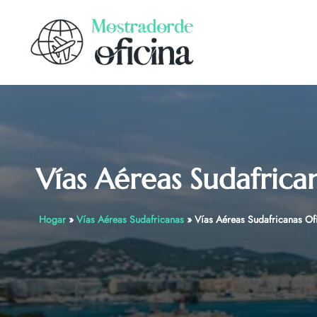
Skip
to
content
Vías Aéreas Sudafrica
Hogar
»
Vías Aéreas Sudafricanas
»
Vías Aéreas Sudafricanas Of