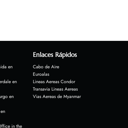
Enlaces Rápidos
aida en
Cabo de Aire
Euroalas
erdale en
Lineas Aereas Condor
Transavia Lineas Aereas
urgo en
Vias Aereas de Myanmar
 en
ffice in the