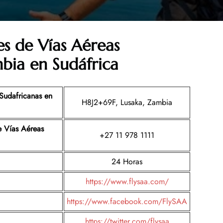
nes de
Vías Aéreas
bia en Sudáfrica
 Sudafricanas en
H8J2+69F, Lusaka, Zambia
e Vías Aéreas
+27 11 978 1111
24 Horas
https://www.flysaa.com/
https://www.facebook.com/FlySAA
https://twitter.com/flysaa