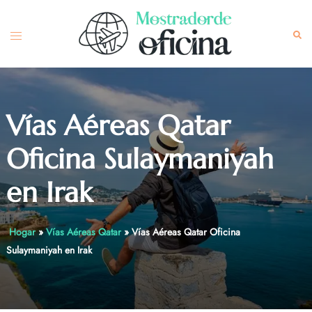
Skip
to
Toggle
Sea
content
menu
Vías Aéreas Qatar
Oficina Sulaymaniyah
en Irak
Hogar
»
Vías Aéreas Qatar
»
Vías Aéreas Qatar Oficina
Sulaymaniyah en Irak