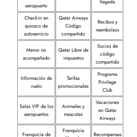
llegada
aeropuerto
Check-in en
Qatar Airways
Recibos y
quiosco de
Código
reembolsos
autoservicio
compartido
Socios de
Menor no
Qatar Libre de
código
acompañado
impuestos
compartido
Programa
Información de
Tarifas
Privilege
vuelo
promocionales
Club
Vacaciones
Salas VIP de los
Animales y
en Qatar
aeropuertos
mascotas
Airways
Franquicia
Franquicia de
Recompensas