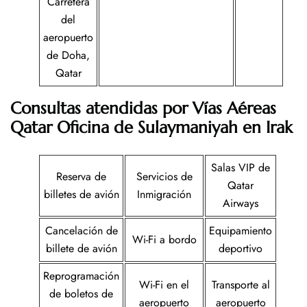
Carretera
del
aeropuerto
de Doha,
Qatar
Consultas atendidas por Vías Aéreas
Qatar Oficina de Sulaymaniyah en Irak
Salas VIP de
Reserva de
Servicios de
Qatar
billetes de avión
Inmigración
Airways
Cancelación de
Equipamiento
Wi-Fi a bordo
billete de avión
deportivo
Reprogramación
Wi-Fi en el
Transporte al
de boletos de
aeropuerto
aeropuerto