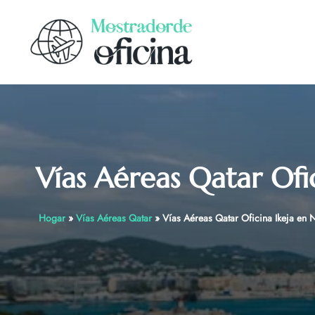
Skip
to
content
Vías Aéreas Qatar Ofic
Hogar
»
Vías Aéreas Qatar
»
Vías Aéreas Qatar Oficina Ikeja en 