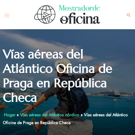
Skip
to
Toggle
Sea
content
menu
Vías aéreas del
Atlántico Oficina de
Praga en República
Checa
Hogar
»
Vías aéreas del Atlántico nórdico
»
Vías aéreas del Atlántico
Oficina de Praga en República Checa