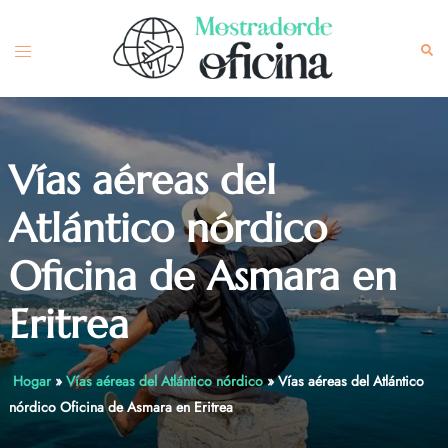
Skip
to
Toggle
Sea
content
menu
Vías aéreas del
Atlántico nórdico
Oficina de Asmara en
Eritrea
Hogar
»
Vías aéreas del Atlántico nórdico
»
Vías aéreas del Atlántico
nórdico Oficina de Asmara en Eritrea