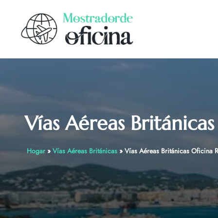
Skip
to
content
Vías Aéreas Británicas
Hogar
»
Vías Aéreas Británicas
»
Vías Aéreas Británicas Oficina R