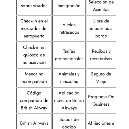
Selección de
sobre visados
Inmigración
Asientos
Check-in en el
Libre de
Vuelos
mostrador del
impuestos a
retrasados
aeropuerto
bordo
Check-in en
Tarifas
Recibos y
quiosco de
promocionales
reembolsos
autoservicio
Menor no
Animales y
Seguro de
acompañado
mascotas
Viaje
Código
Aplicación
Programa On
compartido de
móvil de British
Business
British Airway
Airways
Socios de
British Airways
Afiliaciones a
código