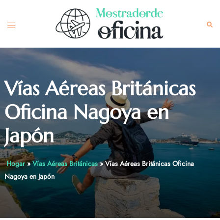
Skip
to
Toggle
Sea
content
menu
Vías Aéreas Británicas
Oficina Nagoya en
Japón
Hogar
»
Vías Aéreas Británicas
»
Vías Aéreas Británicas Oficina
Nagoya en Japón