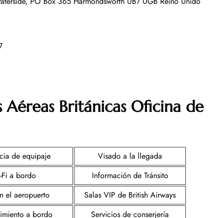
 Waterside, PO Box 365 Harmondsworth UB7 0GB Reino Unido
87
 Aéreas Británicas Oficina de
cia de equipaje
Visado a la llegada
-Fi a bordo
Información de Tránsito
n el aeropuerto
Salas VIP de British Airways
nimiento a bordo
Servicios de conserjería