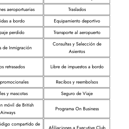
nes aeroportuarias
Traslados
das a bordo
Equipamiento deportivo
paje perdido
Transporte al aeropuerto
Consultas y Selección de
s de Inmigración
Asientos
os retrasados
Libre de impuestos a bordo
s promocionales
Recibos y reembolsos
les y mascotas
Seguro de Viaje
n móvil de British
Programa On Business
Airways
ódigo compartido de
Afiliaciones a Executive Club