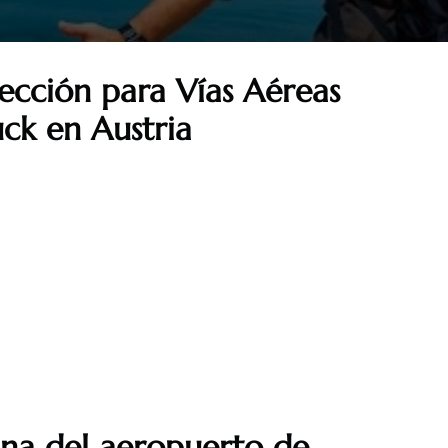
ección para Vías Aéreas
uck en Austria
ina del aeropuerto de