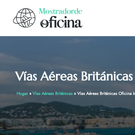
Skip
to
content
Vías Aéreas Británicas
Hogar
»
Vías Aéreas Británicas
»
Vías Aéreas Británicas Oficina I