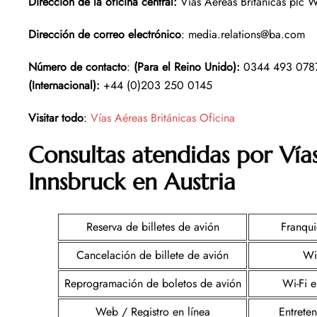
Dirección de la oficina central:
Vías Aéreas Británicas plc
Dirección de correo electrónico
: media.relations@ba.com
Número de contacto
:
(Para el Reino Unido):
0344 493 07
(Internacional):
+44 (0)203 250 0145
Visitar todo
:
Vías Aéreas Británicas Oficina
Consultas atendidas por Vías
Innsbruck en Austria
Reserva de billetes de avión
Franqui
Cancelación de billete de avión
Wi
Reprogramación de boletos de avión
Wi-Fi e
Web / Registro en línea
Entrete