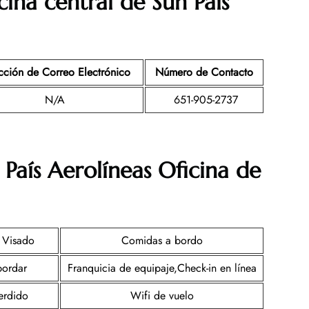
cina central de Sun País
cción de Correo Electrónico
Número de Contacto
N/A
651-905-2737
País Aerolíneas Oficina de
e Visado
Comidas a bordo
bordar
Franquicia de equipaje,Check-in en línea
erdido
Wifi de vuelo