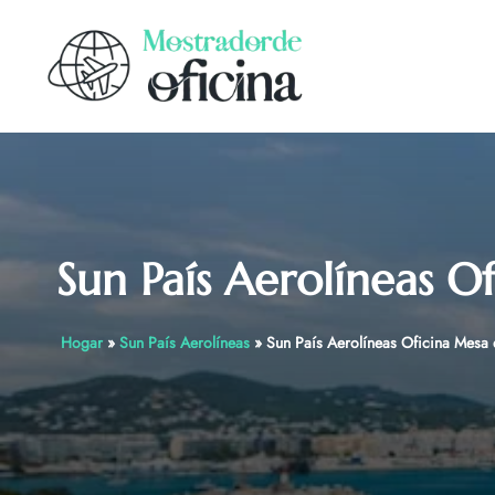
Skip
to
content
Sun País Aerolíneas O
Hogar
»
Sun País Aerolíneas
»
Sun País Aerolíneas Oficina Mesa 