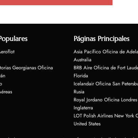
Populares
Páginas Principales
eroflot
Asia Pacífico Oficina de Adel
Australia
torias Georgianas Oficina
BRB Aire Oficina de Fort Laud
rán
Florida
o
Icelandair Oficina San Petersb
Aéreas
Rusia
Royal Jordano Oficina Londres
Inglaterra
LOT Polish Airlines New York O
United States