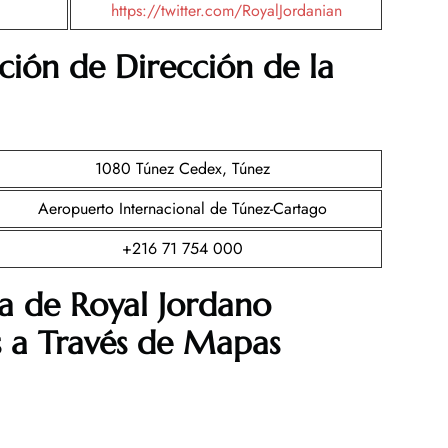
https://twitter.com/RoyalJordanian
ción de Dirección de la
1080 Túnez Cedex, Túnez
Aeropuerto Internacional de Túnez-Cartago
+216 71 754 000
ta de
Royal Jordano
s a Través de Mapas