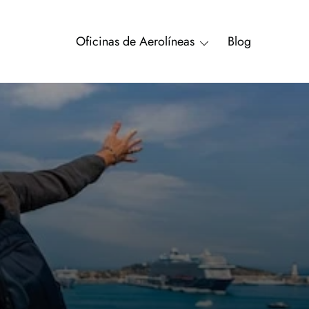
Oficinas de Aerolíneas
Blog