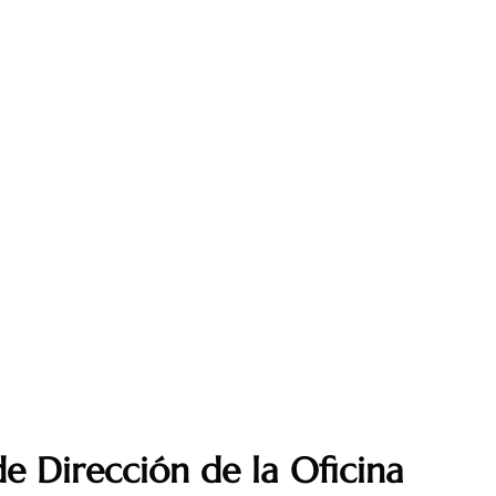
e Dirección de la Oficina