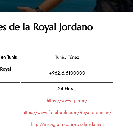
es de la Royal Jordano
en Tunis
Tunis, Túnez
 Royal
+962.6.5100000
24 Horas
https://www.rj.com/
https://www.facebook.com/RoyalJordanian/
http://instagram.com/royaljordanian