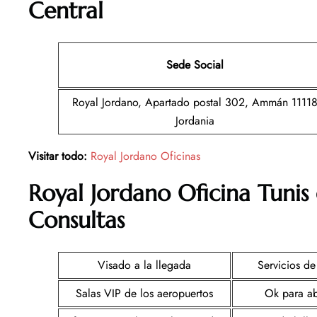
Central
Sede Social
Royal Jordano, Apartado postal 302, Ammán 1111
Jordania
Visitar todo:
Royal Jordano Oficinas
Royal Jordano
Oficina
Tunis
Consultas
Visado a la llegada
Servicios d
Salas VIP de los aeropuertos
Ok para a