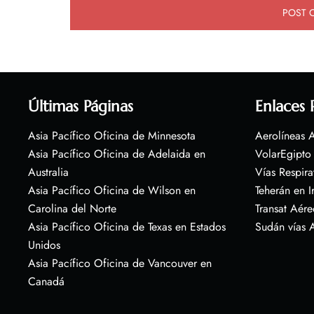
Últimas Páginas
Enlaces 
Asia Pacífico Oficina de Minnesota
Aerolíneas A
Asia Pacífico Oficina de Adelaida en
VolarEgipto
Australia
Vías Respira
Asia Pacífico Oficina de Wilson en
Teherán en I
Carolina del Norte
Transat Aére
Asia Pacífico Oficina de Texas en Estados
Sudán vías 
Unidos
Asia Pacífico Oficina de Vancouver en
Canadá