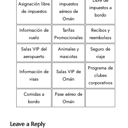
Libre de
Asignación libre
impuestos
impuestos a
de impuestos
aéreos de
bordo
Omán
Información de
Tarifas
Recibos y
vuelo
Promocionales
reembolsos
Salas VIP del
Animales y
Seguro de
aeropuerto
mascotas
viaje
Programa de
Información de
Salas VIP de
clubes
visas
Omán
corporativos
Comidas a
Pase aéreo de
bordo
Omán
Leave a Reply