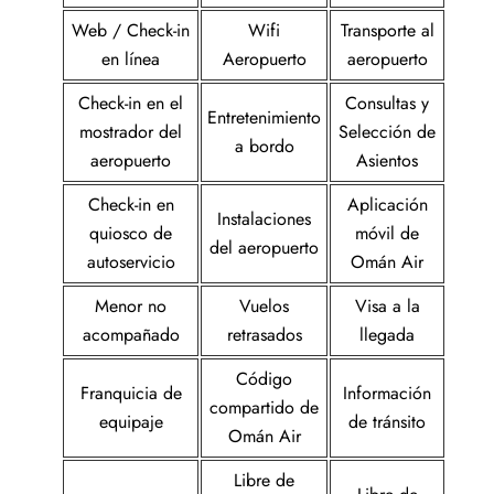
Web / Check-in
Wifi
Transporte al
en línea
Aeropuerto
aeropuerto
Check-in en el
Consultas y
Entretenimiento
mostrador del
Selección de
a bordo
aeropuerto
Asientos
Check-in en
Aplicación
Instalaciones
quiosco de
móvil de
del aeropuerto
autoservicio
Omán Air
Menor no
Vuelos
Visa a la
acompañado
retrasados
llegada
Código
Franquicia de
Información
compartido de
equipaje
de tránsito
Omán Air
Libre de