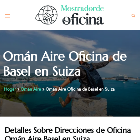
Skip
to
Toggle
Sea
content
menu
Omán Aire Oficina de
Basel en Suiza
Hogar
»
Omán Aire
»
Omán Aire Oficina de Basel en Suiza
Detalles Sobre Direcciones de Oficina
Omán Aire Basel en Suiza