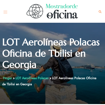
Skip
to
Toggle
Sea
content
menu
LOT Aerolíneas Polacas
Oficina de Tbilisi en
Georgia
Hogar
»
LOT Aerolíneas Polacas
»
LOT Aerolíneas Polacas Oficina
de Tbilisi en Georgia