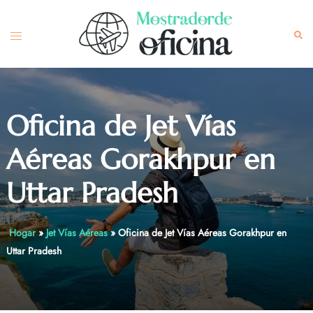
Skip
to
Toggle
Sea
content
menu
Oficina de Jet Vías
Aéreas Gorakhpur en
Uttar Pradesh
Hogar
»
Jet Vías Aéreas
»
Oficina de Jet Vías Aéreas Gorakhpur en
Uttar Pradesh