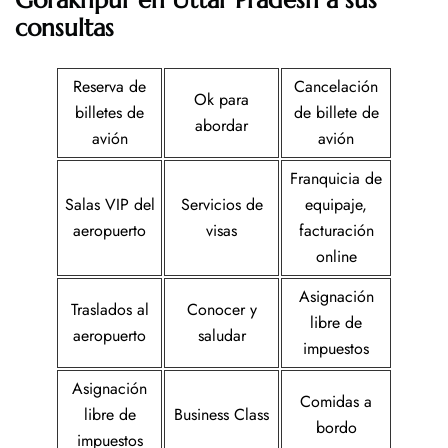
Gorakhpur en Uttar Pradesh a sus
consultas
Reserva de
Cancelación
Ok para
billetes de
de billete de
abordar
avión
avión
Franquicia de
Salas VIP del
Servicios de
equipaje,
aeropuerto
visas
facturación
online
Asignación
Traslados al
Conocer y
libre de
aeropuerto
saludar
impuestos
Asignación
Comidas a
libre de
Business Class
bordo
impuestos