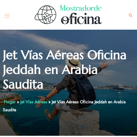
Skip
to
Toggle
Sea
content
menu
Jet Vías Aéreas Oficina
Jeddah en Arabia
Saudita
Hogar
»
Jet Vías Aéreas
»
Jet Vías Aéreas Oficina Jeddah en Arabia
Saudita