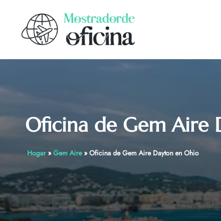
Skip
to
content
Oficina de Gem Aire 
Hogar
»
Gem Aire
»
Oficina de Gem Aire Dayton en Ohio