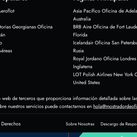
eroflot
Asia Pacífico Oficina de Adel
Australia
torias Georgianas Oficina
BRB Aire Oficina de Fort Laud
rán
Florida
o
Icelandair Oficina San Petersb
Aéreas
Rusia
Royal Jordano Oficina Londres
Inglaterra
LOT Polish Airlines New York O
United States
 web de terceros que proporciona información detallada sobre las 
obre nuestros servicios puede contactarnos en
hola@mostradordeof
s Derechos
Sobre Nosotras
Descargo de Respo