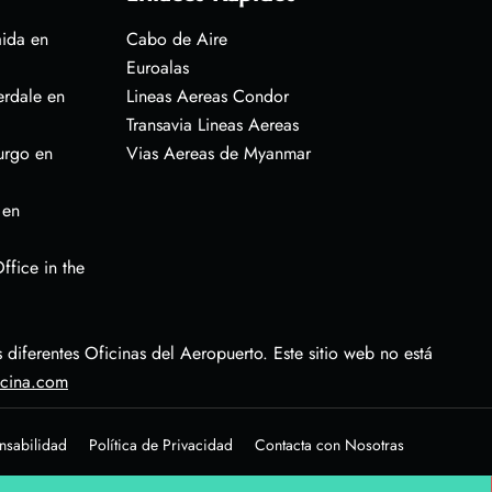
aida en
Cabo de Aire
Euroalas
erdale en
Lineas Aereas Condor
Transavia Lineas Aereas
urgo en
Vias Aereas de Myanmar
 en
ffice in the
diferentes Oficinas del Aeropuerto. Este sitio web no está
icina.com
nsabilidad
Política de Privacidad
Contacta con Nosotras