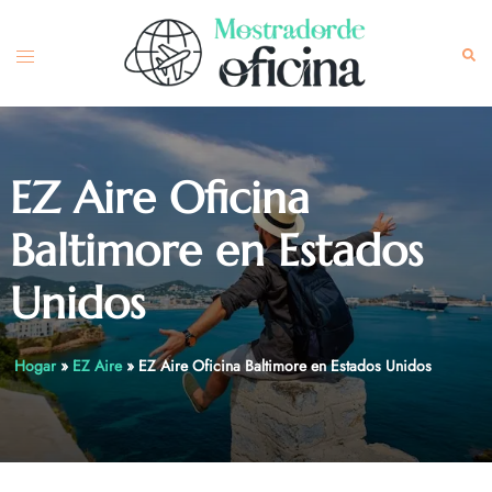
Skip
to
Toggle
Sea
content
menu
EZ Aire Oficina
Baltimore en Estados
Unidos
Hogar
»
EZ Aire
»
EZ Aire Oficina Baltimore en Estados Unidos