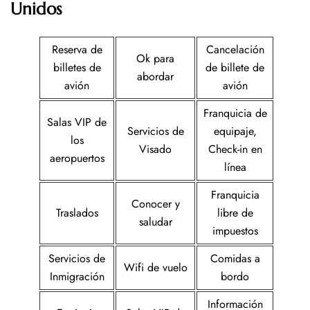
Unidos
Reserva de
Cancelación
Ok para
billetes de
de billete de
abordar
avión
avión
Franquicia de
Salas VIP de
Servicios de
equipaje,
los
Visado
Check-in en
aeropuertos
línea
Franquicia
Conocer y
Traslados
libre de
saludar
impuestos
Servicios de
Comidas a
Wifi de vuelo
Inmigración
bordo
Información