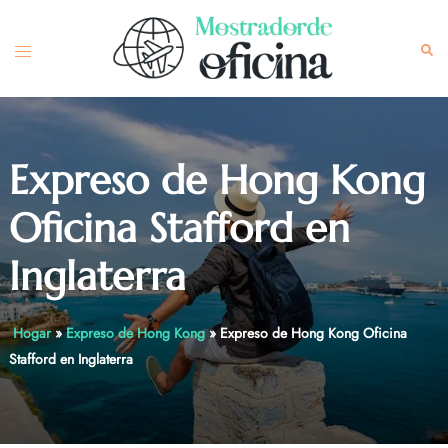
Skip
to
Toggle
Sea
content
menu
Expreso de Hong Kong
Oficina Stafford en
Inglaterra
Hogar
»
Expreso de Hong Kong
»
Expreso de Hong Kong Oficina
Stafford en Inglaterra