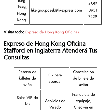
Tung
+852
Chung,
hke.groupdesk@hkexpress.com
3951
Hong
7229
Kong
Visitar todo:
Expreso de Hong Kong Oficinas
Expreso de Hong Kong
Oficina
Stafford en Inglaterra
Atenderá Tus
Consultas
Reserva de
Cancelación
Ok para
billetes de
de billete de
abordar
avión
avión
Franquicia de
Salas VIP de
Servicios de
equipaje,
los
Visado
Check-in en