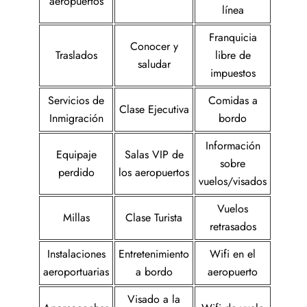
aeropuertos
línea
Franquicia
Conocer y
Traslados
libre de
saludar
impuestos
Servicios de
Comidas a
Clase Ejecutiva
Inmigración
bordo
Información
Equipaje
Salas VIP de
sobre
perdido
los aeropuertos
vuelos/visados
Vuelos
Millas
Clase Turista
retrasados
Instalaciones
Entretenimiento
Wifi en el
aeroportuarias
a bordo
aeropuerto
Visado a la