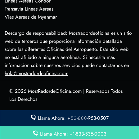
Lineas Aereas Condor
Transavia Lineas Aereas
Vias Aereas de Myanmar
Descargo de responsabilidad: Mostradordeoficina es un sitio
web de terceros que proporciona información detallada
sobre las diferentes Oficinas del Aeropuerto. Este sitio web
no está afiliado a ninguna aerolínea. Si necesita más
información sobre nuestros servicios puede contactarnos en
hola@mostradordeoficina.com
© 2026
MostRadordeOficina.com
|
Reservados Todos
Los Derechos
Sobre Nosotras
Llama Ahora: +𝟻𝟸-𝟾𝟶𝟶-953-0507
Descargo de Responsabilidad
Política de Privacidad
Llama Ahora: +1-833-535-0003
Contacta con Nosotras