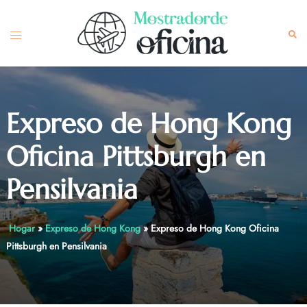
Skip
to
Toggle
Sea
content
menu
Expreso de Hong Kong
Oficina Pittsburgh en
Pensilvania
Hogar
»
Expreso de Hong Kong
»
Expreso de Hong Kong Oficina
Pittsburgh en Pensilvania