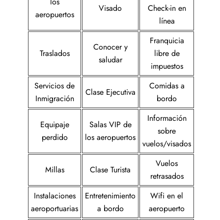
los
Visado
Check-in en
aeropuertos
línea
Franquicia
Conocer y
Traslados
libre de
saludar
impuestos
Servicios de
Comidas a
Clase Ejecutiva
Inmigración
bordo
Información
Equipaje
Salas VIP de
sobre
perdido
los aeropuertos
vuelos/visados
Vuelos
Millas
Clase Turista
retrasados
Instalaciones
Entretenimiento
Wifi en el
aeroportuarias
a bordo
aeropuerto